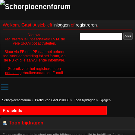
Welkom,
Gast
. Alsjeblieft
inloggen
of
registreren
.
Nieuws:
Registreren is uitgeschakeld I.V.M. de
vele SPAM bot activiteiten.
Stuur via FB een PB naar het beheer
toe, voor aanmelding tot het forum, via
de PB krijg je aanvullende informatie.
Gebruik voor het registreren een
normale
gebruikersnaam en E-mail.
Schorpioenenforum
»
Profiel van GarField000
»
Toon bijdragen
»
Bijlagen
Profielinfo
Toon bijdragen
Deze sectie stelt je in staat om alle bijdragen van dit lid te bekijken. Je kunt