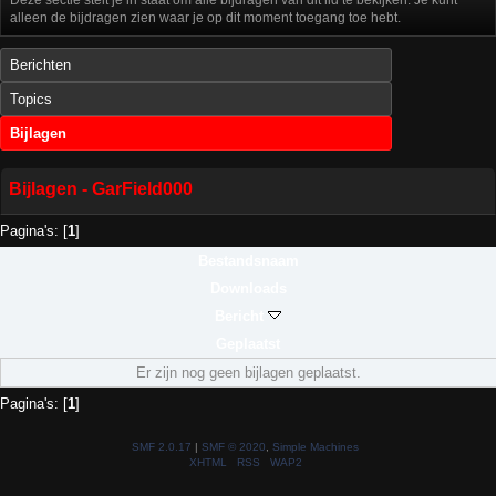
alleen de bijdragen zien waar je op dit moment toegang toe hebt.
Berichten
Topics
Bijlagen
Bijlagen - GarField000
Pagina's: [
1
]
Bestandsnaam
Downloads
Bericht
Geplaatst
Er zijn nog geen bijlagen geplaatst.
Pagina's: [
1
]
SMF 2.0.17
|
SMF © 2020
,
Simple Machines
XHTML
RSS
WAP2