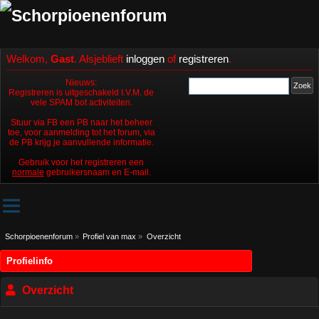
Welkom,
Gast
. Alsjeblieft
inloggen
of
registreren
.
Nieuws:
Registreren is uitgeschakeld I.V.M. de
vele SPAM bot activiteiten.
Stuur via FB een PB naar het beheer
toe, voor aanmelding tot het forum, via
de PB krijg je aanvullende informatie.
Gebruik voor het registreren een
normale
gebruikersnaam en E-mail.
Schorpioenenforum
»
Profiel van max
»
Overzicht
Profielinfo
Overzicht