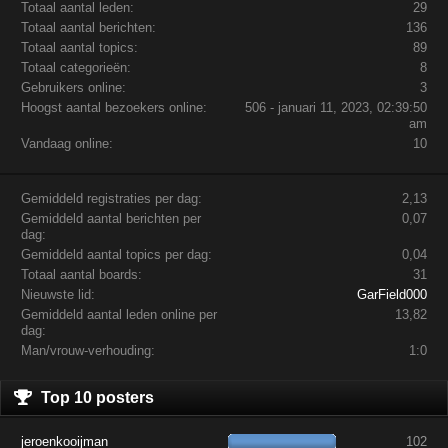
Totaal aantal leden:
29
Totaal aantal berichten:
136
Totaal aantal topics:
89
Totaal categorieën:
8
Gebruikers online:
3
Hoogst aantal bezoekers online:
506 - januari 11, 2023, 02:39:50
am
Vandaag online:
10
Gemiddeld registraties per dag:
2,13
Gemiddeld aantal berichten per
0,07
dag:
Gemiddeld aantal topics per dag:
0,04
Totaal aantal boards:
31
Nieuwste lid:
GarField000
Gemiddeld aantal leden online per
13,82
dag:
Man/vrouw-verhouding:
1:0
Top 10 posters
jeroenkooijman
102