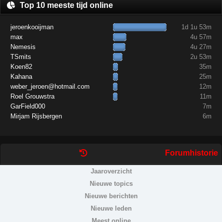
Top 10 meeste tijd online
jeroenkooijman
1d 1u 53m
max
4u 57m
Nemesis
4u 27m
TSmits
2u 53m
Koen82
35m
Kahana
25m
weber_jeroen@hotmail.com
12m
Roel Grouwstra
11m
GarField000
7m
Mirjam Rijsbergen
6m
Forumhistorie
Jaaroverzicht
Nieuwe topics
Nieuwe berichten
Nieuwe leden
Meest online