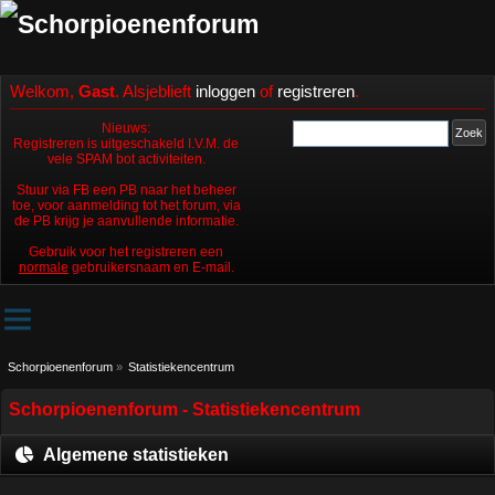
Welkom,
Gast
. Alsjeblieft
inloggen
of
registreren
.
Nieuws:
Registreren is uitgeschakeld I.V.M. de
vele SPAM bot activiteiten.
Stuur via FB een PB naar het beheer
toe, voor aanmelding tot het forum, via
de PB krijg je aanvullende informatie.
Gebruik voor het registreren een
normale
gebruikersnaam en E-mail.
Schorpioenenforum
»
Statistiekencentrum
Schorpioenenforum - Statistiekencentrum
Algemene statistieken