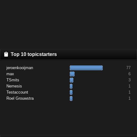
Top 10 topicstarters
jeroenkooijman
77
max
6
TSmits
3
Nemesis
1
Testaccount
1
Roel Grouwstra
1