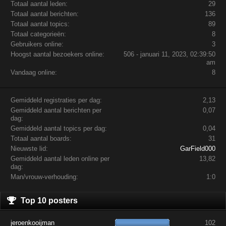
Totaal aantal leden:
29
Totaal aantal berichten:
136
Totaal aantal topics:
89
Totaal categorieën:
8
Gebruikers online:
3
Hoogst aantal bezoekers online:
506 - januari 11, 2023, 02:39:50
am
Vandaag online:
8
Gemiddeld registraties per dag:
2,13
Gemiddeld aantal berichten per
0,07
dag:
Gemiddeld aantal topics per dag:
0,04
Totaal aantal boards:
31
Nieuwste lid:
GarField000
Gemiddeld aantal leden online per
13,82
dag:
Man/vrouw-verhouding:
1:0
Top 10 posters
jeroenkooijman
102