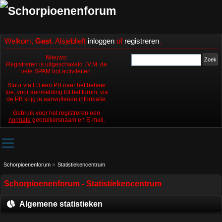
Welkom,
Gast
. Alsjeblieft
inloggen
of
registreren
.
Nieuws:
Registreren is uitgeschakeld I.V.M. de
vele SPAM bot activiteiten.
Stuur via FB een PB naar het beheer
toe, voor aanmelding tot het forum, via
de PB krijg je aanvullende informatie.
Gebruik voor het registreren een
normale
gebruikersnaam en E-mail.
Schorpioenenforum
»
Statistiekencentrum
Schorpioenenforum - Statistiekencentrum
Algemene statistieken