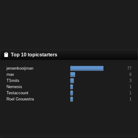
Top 10 topicstarters
jeroenkooijman
77
max
6
TSmits
3
Nemesis
1
Testaccount
1
Roel Grouwstra
1