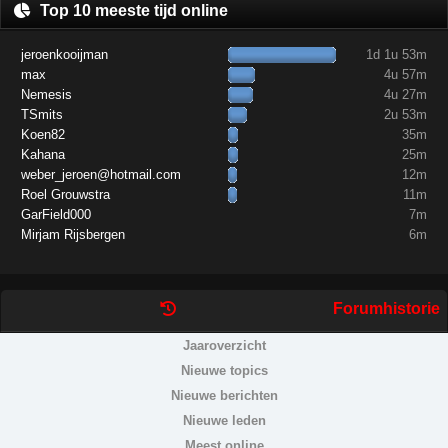
Top 10 meeste tijd online
jeroenkooijman
1d 1u 53m
max
4u 57m
Nemesis
4u 27m
TSmits
2u 53m
Koen82
35m
Kahana
25m
weber_jeroen@hotmail.com
12m
Roel Grouwstra
11m
GarField000
7m
Mirjam Rijsbergen
6m
Forumhistorie
Jaaroverzicht
Nieuwe topics
Nieuwe berichten
Nieuwe leden
Meest online