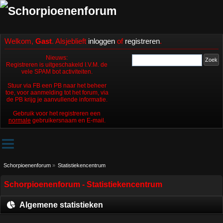
Welkom,
Gast
. Alsjeblieft
inloggen
of
registreren
.
Nieuws:
Registreren is uitgeschakeld I.V.M. de
vele SPAM bot activiteiten.
Stuur via FB een PB naar het beheer
toe, voor aanmelding tot het forum, via
de PB krijg je aanvullende informatie.
Gebruik voor het registreren een
normale
gebruikersnaam en E-mail.
Schorpioenenforum
»
Statistiekencentrum
Schorpioenenforum - Statistiekencentrum
Algemene statistieken