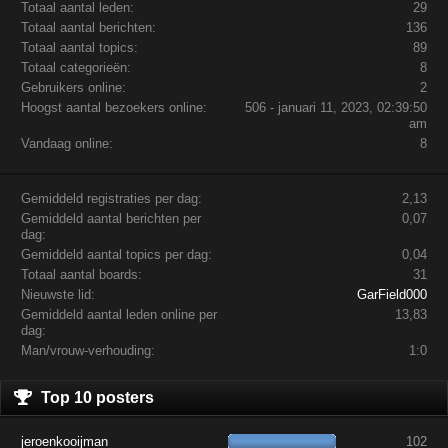
Totaal aantal leden:
29
Totaal aantal berichten:
136
Totaal aantal topics:
89
Totaal categorieën:
8
Gebruikers online:
2
Hoogst aantal bezoekers online:
506 - januari 11, 2023, 02:39:50
am
Vandaag online:
8
Gemiddeld registraties per dag:
2,13
Gemiddeld aantal berichten per
0,07
dag:
Gemiddeld aantal topics per dag:
0,04
Totaal aantal boards:
31
Nieuwste lid:
GarField000
Gemiddeld aantal leden online per
13,83
dag:
Man/vrouw-verhouding:
1:0
Top 10 posters
jeroenkooijman
102