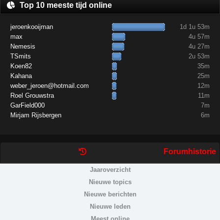
Top 10 meeste tijd online
jeroenkooijman
1d 1u 53m
max
4u 57m
Nemesis
4u 27m
TSmits
2u 53m
Koen82
35m
Kahana
25m
weber_jeroen@hotmail.com
12m
Roel Grouwstra
11m
GarField000
7m
Mirjam Rijsbergen
6m
Forumhistorie
Jaaroverzicht
Nieuwe topics
Nieuwe berichten
Nieuwe leden
Meest online