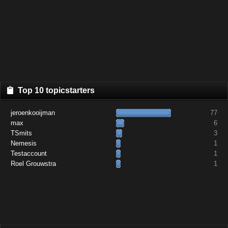
Top 10 topicstarters
jeroenkooijman
77
max
6
TSmits
3
Nemesis
1
Testaccount
1
Roel Grouwstra
1