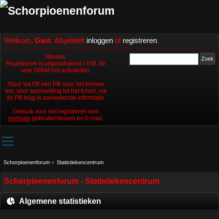
Welkom,
Gast
. Alsjeblieft
inloggen
of
registreren
.
Nieuws:
Registreren is uitgeschakeld I.V.M. de
vele SPAM bot activiteiten.
Stuur via FB een PB naar het beheer
toe, voor aanmelding tot het forum, via
de PB krijg je aanvullende informatie.
Gebruik voor het registreren een
normale
gebruikersnaam en E-mail.
Schorpioenenforum
»
Statistiekencentrum
Schorpioenenforum - Statistiekencentrum
Algemene statistieken