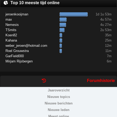
Top 10 meeste tijd online
jeroenkooijman
1d 1u 53m
max
4u 57m
Nemesis
4u 27m
TSmits
2u 53m
Koen82
35m
Kahana
25m
weber_jeroen@hotmail.com
12m
Roel Grouwstra
11m
GarField000
7m
Mirjam Rijsbergen
6m
Forumhistorie
Jaaroverzicht
Nieuwe topics
Nieuwe berichten
Nieuwe leden
Meest online