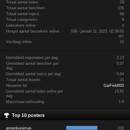
Totaal aantal leden:
29
Totaal aantal berichten:
136
Totaal aantal topics:
89
Totaal categorieën:
8
Gebruikers online:
4
Hoogst aantal bezoekers online:
506 - januari 11, 2023, 02:39:50
am
Vandaag online:
10
Gemiddeld registraties per dag:
2,13
Gemiddeld aantal berichten per
0,07
dag:
Gemiddeld aantal topics per dag:
0,04
Totaal aantal boards:
31
Nieuwste lid:
GarField000
Gemiddeld aantal leden online per
13,82
dag:
Man/vrouw-verhouding:
1:0
Top 10 posters
jeroenkooijman
102