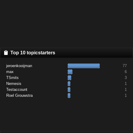
Top 10 topicstarters
jeroenkooijman
77
max
6
TSmits
3
Nemesis
1
Testaccount
1
Roel Grouwstra
1