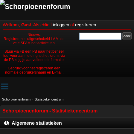
Welkom,
Gast
. Alsjeblieft
inloggen
of
registreren
.
Nieuws:
Registreren is uitgeschakeld I.V.M. de
vele SPAM bot activiteiten.
Stuur via FB een PB naar het beheer
toe, voor aanmelding tot het forum, via
de PB krijg je aanvullende informatie.
Gebruik voor het registreren een
normale
gebruikersnaam en E-mail.
Schorpioenenforum
»
Statistiekencentrum
Schorpioenenforum - Statistiekencentrum
Algemene statistieken