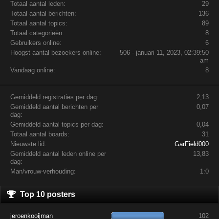
Totaal aantal leden:
29
Totaal aantal berichten:
136
Totaal aantal topics:
89
Totaal categorieën:
8
Gebruikers online:
6
Hoogst aantal bezoekers online:
506 - januari 11, 2023, 02:39:50
am
Vandaag online:
8
Gemiddeld registraties per dag:
2,13
Gemiddeld aantal berichten per
0,07
dag:
Gemiddeld aantal topics per dag:
0,04
Totaal aantal boards:
31
Nieuwste lid:
GarField000
Gemiddeld aantal leden online per
13,83
dag:
Man/vrouw-verhouding:
1:0
Top 10 posters
jeroenkooijman
102