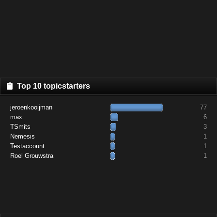
Top 10 topicstarters
jeroenkooijman
77
max
6
TSmits
3
Nemesis
1
Testaccount
1
Roel Grouwstra
1