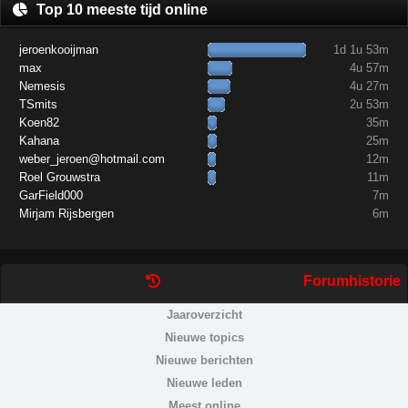
Top 10 meeste tijd online
jeroenkooijman
1d 1u 53m
max
4u 57m
Nemesis
4u 27m
TSmits
2u 53m
Koen82
35m
Kahana
25m
weber_jeroen@hotmail.com
12m
Roel Grouwstra
11m
GarField000
7m
Mirjam Rijsbergen
6m
Forumhistorie
Jaaroverzicht
Nieuwe topics
Nieuwe berichten
Nieuwe leden
Meest online