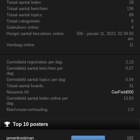
Totaal aantal leden:
29
Totaal aantal berichten:
136
Totaal aantal topics:
89
Totaal categorieën:
8
Gebruikers online:
4
Hoogst aantal bezoekers online:
506 - januari 11, 2023, 02:39:50
am
Vandaag online:
11
Gemiddeld registraties per dag:
2,13
Gemiddeld aantal berichten per
0,07
dag:
Gemiddeld aantal topics per dag:
0,04
Totaal aantal boards:
31
Nieuwste lid:
GarField000
Gemiddeld aantal leden online per
13,83
dag:
Man/vrouw-verhouding:
1:0
Top 10 posters
jeroenkooijman
102