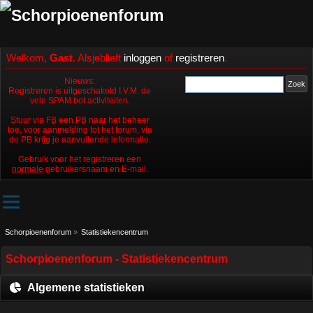
Welkom,
Gast
. Alsjeblieft
inloggen
of
registreren
.
Nieuws:
Registreren is uitgeschakeld I.V.M. de
vele SPAM bot activiteiten.
Stuur via FB een PB naar het beheer
toe, voor aanmelding tot het forum, via
de PB krijg je aanvullende informatie.
Gebruik voor het registreren een
normale
gebruikersnaam en E-mail.
Schorpioenenforum
»
Statistiekencentrum
Schorpioenenforum - Statistiekencentrum
Algemene statistieken