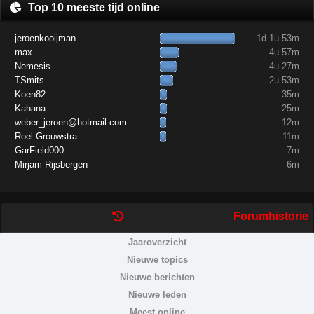
Top 10 meeste tijd online
jeroenkooijman
1d 1u 53m
max
4u 57m
Nemesis
4u 27m
TSmits
2u 53m
Koen82
35m
Kahana
25m
weber_jeroen@hotmail.com
12m
Roel Grouwstra
11m
GarField000
7m
Mirjam Rijsbergen
6m
Forumhistorie
Jaaroverzicht
Nieuwe topics
Nieuwe berichten
Nieuwe leden
Meest online