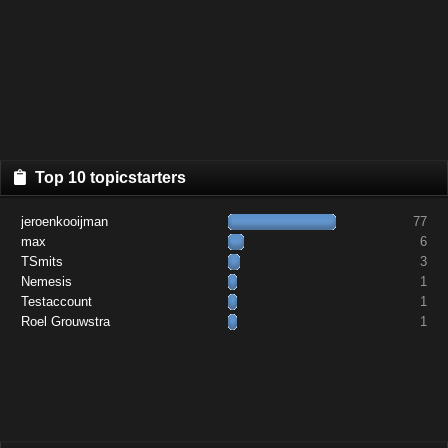
Top 10 topicstarters
jeroenkooijman
77
max
6
TSmits
3
Nemesis
1
Testaccount
1
Roel Grouwstra
1