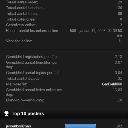
Totaal aantal leden:
29
Totaal aantal berichten:
136
Totaal aantal topics:
89
Totaal categorieën:
8
Gebruikers online:
2
Hoogst aantal bezoekers online:
506 - januari 11, 2023, 02:39:50
am
Vandaag online:
11
Gemiddeld registraties per dag:
2,13
Gemiddeld aantal berichten per
0,07
dag:
Gemiddeld aantal topics per dag:
0,04
Totaal aantal boards:
31
Nieuwste lid:
GarField000
Gemiddeld aantal leden online per
13,83
dag:
Man/vrouw-verhouding:
1:0
Top 10 posters
jeroenkooijman
102