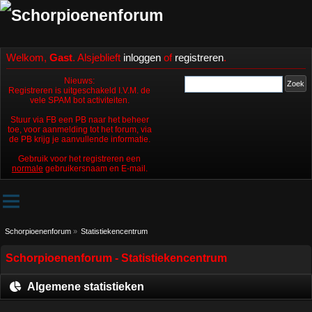
Welkom,
Gast
. Alsjeblieft
inloggen
of
registreren
.
Nieuws:
Registreren is uitgeschakeld I.V.M. de
vele SPAM bot activiteiten.
Stuur via FB een PB naar het beheer
toe, voor aanmelding tot het forum, via
de PB krijg je aanvullende informatie.
Gebruik voor het registreren een
normale
gebruikersnaam en E-mail.
Schorpioenenforum
»
Statistiekencentrum
Schorpioenenforum - Statistiekencentrum
Algemene statistieken