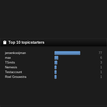
Top 10 topicstarters
jeroenkooijman
77
max
6
TSmits
3
Nemesis
1
Testaccount
1
Roel Grouwstra
1