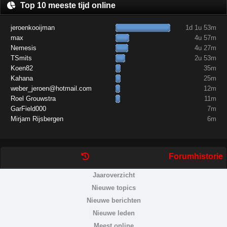
Top 10 meeste tijd online
jeroenkooijman
1d 1u 53m
max
4u 57m
Nemesis
4u 27m
TSmits
2u 53m
Koen82
35m
Kahana
25m
weber_jeroen@hotmail.com
12m
Roel Grouwstra
11m
GarField000
7m
Mirjam Rijsbergen
6m
Forumhistorie
Jaaroverzicht
Nieuwe topics
Nieuwe berichten
Nieuwe leden
Meest online