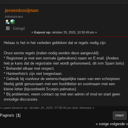
jeroenkooijman
Administrator
Gelogd
«
Gepost op:
oktober 25, 2020, 10:30:49 pm »
Helaas is het in het verleden gebleken dat er regels nodig zijn.
Onze eerste regels (indien nodig worden deze aangevuld):
* Registreer je met een normale (gebruikers) naam en E-mail. (Anders
heb je kans dat de registratie niet wordt gehonoreerd, dit ivm Spam bots)
* Behandel elkaar met respect.
* Hanteerfoto's zijn niet toegestaan.
* Gebruik bij voorkeur de wetenschappelijke naam van een schorpioen.
Hierbij geldt genusnaam met een hoofdletter en soortnaam met een
kleine letter (bijvoorbeeld Scorpio palmatus).
* Bij problemen, neem contact op met een admin of mod en start geen
onnodige discussies.
«
Laatst bewerkt op: oktober 26, 2020, 07:08:40 pm door Nemesis
»
Pagina's: [
1
]
PRINT
« vorige
volgende »