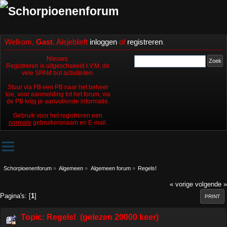
Welkom,
Gast
. Alsjeblieft
inloggen
of
registreren
.
Nieuws:
Registreren is uitgeschakeld I.V.M. de
vele SPAM bot activiteiten.
Stuur via FB een PB naar het beheer
toe, voor aanmelding tot het forum, via
de PB krijg je aanvullende informatie.
Gebruik voor het registreren een
normale
gebruikersnaam en E-mail.
Schorpioenenforum
»
Algemeen
»
Algemeen forum
»
Regels!
« vorige
volgende »
Pagina's: [
1
]
PRINT
Topic: Regels! (gelezen 20000 keer)