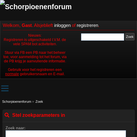
Welkom,
Gast
. Alsjeblieft
inloggen
of
registreren
.
Nieuws:
Registreren is uitgeschakeld I.V.M. de
vele SPAM bot activiteiten.
Stuur via FB een PB naar het beheer
toe, voor aanmelding tot het forum, via
de PB krijg je aanvullende informatie.
Gebruik voor het registreren een
normale
gebruikersnaam en E-mail.
Schorpioenenforum
»
Zoek
Stel zoekparameters in
Zoek naar: