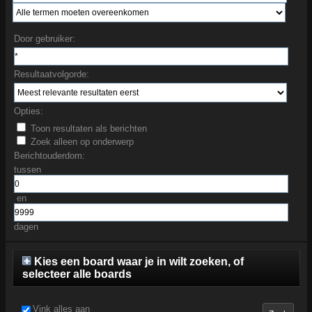
Door gebruiker:
Resultaatvolgorde:
Opties:
Toon resultaten als berichten
Zoek alleen op onderwerp
Berichtouderdom:
tussen
en
dagen
Kies een board waar je in wilt zoeken, of
selecteer alle boards
Vink alles aan