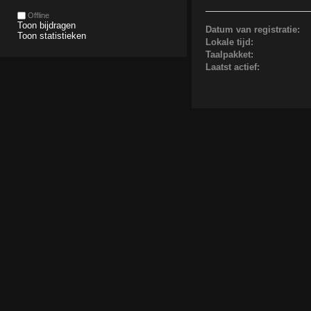
Offline
Toon bijdragen
Datum van registratie:
Toon statistieken
Lokale tijd:
Taalpakket:
Laatst actief: