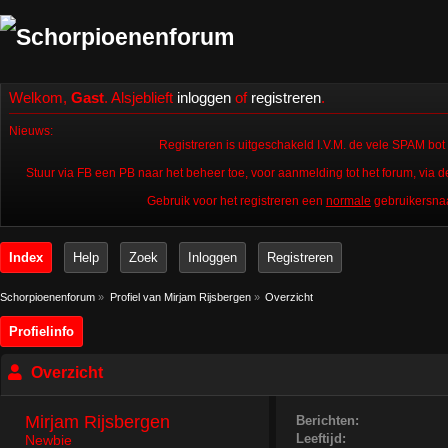
Welkom,
Gast
. Alsjeblieft
inloggen
of
registreren
.
Nieuws:
Registreren is uitgeschakeld I.V.M. de vele SPAM bot a
Stuur via FB een PB naar het beheer toe, voor aanmelding tot het forum, via de
Gebruik voor het registreren een
normale
gebruikersna
Index
Help
Zoek
Inloggen
Registreren
Schorpioenenforum
»
Profiel van Mirjam Rijsbergen
»
Overzicht
Profielinfo
Overzicht
Mirjam Rijsbergen 
Berichten:
Leeftijd:
Newbie