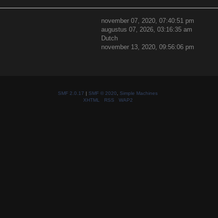
november 07, 2020, 07:40:51 pm
augustus 07, 2026, 03:16:35 am
Dutch
november 13, 2020, 09:56:06 pm
SMF 2.0.17
|
SMF © 2020
,
Simple Machines
XHTML
RSS
WAP2